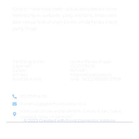
About Us
Gitech Indonesia hadir untuk membantu Anda
membangun website yang menarik, responsif,
dan sesuai kebutuhan bisnis Anda tanpa biaya
yang tinggi.
About Gitech
Legalitas Perusahaan
Tentang Kami
Nama Perusahaan :
Layanan
CV.GITECH
Galeri
NPWP :
Artikel
915649644606000
Kontak Kami
NIB : 91220005502789
Contact Us
031 7305 6096
marketing@gitech-indonesia.co.id
Northwest Boulevard No.NV6/59, Citraland, Kec. Pakal,
Surabaya, Jawa Timur 60197
© 2023 Created with
Royal Elementor Addons